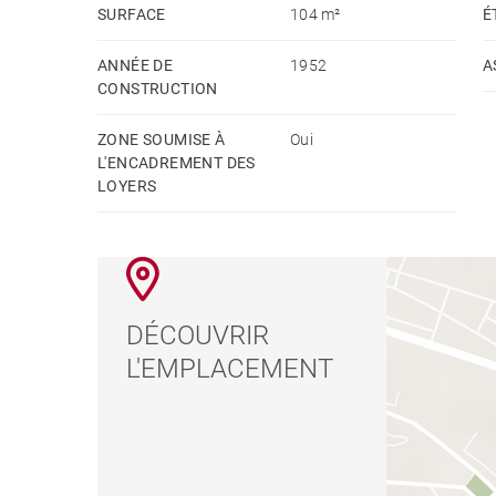
unique de vivre dans l'un des quartiers les plus 
SURFACE
104 m²
É
ANNÉE DE
1952
A
CONSTRUCTION
ZONE SOUMISE À
Oui
L'ENCADREMENT DES
LOYERS
DÉCOUVRIR
L'EMPLACEMENT