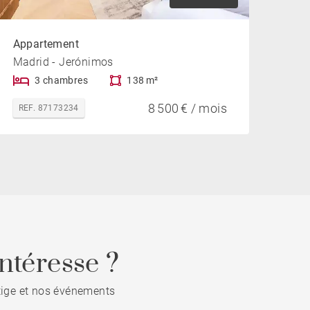
Appartement
Madrid - Jerónimos
3 chambres
138 m²
8 500 € / mois
REF. 87173234
ntéresse ?
stige et nos événements