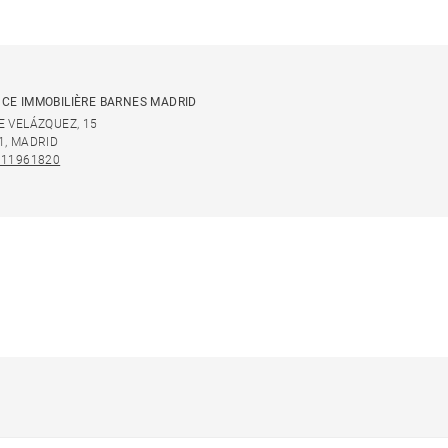
CE IMMOBILIÈRE BARNES MADRID
E VELÁZQUEZ, 15
1, MADRID
911961820