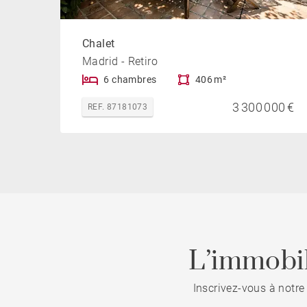
Chalet
Madrid - Retiro
6 chambres
406 m²
3 300 000 €
REF. 87181073
L’immobil
Inscrivez-vous à notre