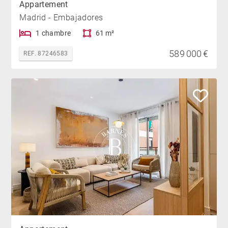
Appartement
Madrid - Embajadores
1 chambre
61 m²
589 000 €
REF. 87246583