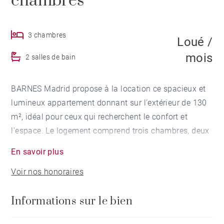
chambres
3 chambres
Loué /
mois
2 salles de bain
BARNES Madrid propose à la location ce spacieux et
lumineux appartement donnant sur l'extérieur de 130
m², idéal pour ceux qui recherchent le confort et
l'espace. Le logement comprend trois chambres, deux
salles de bains complètes, un salon spacieux baigné
En savoir plus
de lumière naturelle et une cuisine indépendante
Voir nos honoraires
offrant de nombreux rangements.
Informations sur le bien
Situé dans un immeuble construit en 1996,
l'appartement est en bon état et offre un agencement