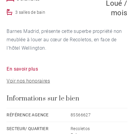
Loué /
mois
3 salles de bain
Barnes Madrid, présente cette superbe propriété non
meublée à louer au cœur de Recoletos, en face de
l'hôtel Wellington.
Cette propriété exclusive est située au cinquième
En savoir plus
étage extérieur d'un immeuble élégant, avec des
Voir nos honoraires
fenêtres allant du sol au plafond qui offrent une
luminosité exceptionnelle dans tout l'immeuble. Avec
Informations sur le bien
une disposition impeccable et des planchers en bois
de chêne naturel, la propriété dispose d'une série de
caractéristiques qui la rendent idéale pour ceux qui
RÉFÉRENCE AGENCE
85566627
recherchent le confort, l'espace et un environnement
SECTEUR/ QUARTIER
Recoletos
exclusif.